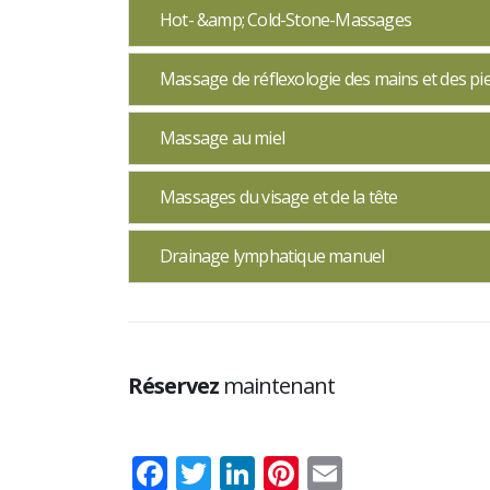
Hot- &amp; Cold-Stone-Massages
Massage de réflexologie des mains et des pi
Massage au miel
Massages du visage et de la tête
Drainage lymphatique manuel
Réservez
maintenant
Facebook
Twitter
LinkedIn
Pinterest
Email