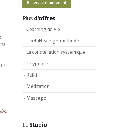
Réservez maintenant
Plus
d'offres
Coaching de Vie
e
®
ThetaHealing
méthode
ons
La constellation systémique
L’hypnose
 qui
Reiki
Méditation
Massage
tic.
Le
Studio