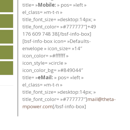
title= »
Mobile:
» pos= »left »
el_class= »m-t-n »
title_font_size= »desktop:14px; »
title_font_color= »#777777″]+49
176 609 748 38[/bsf-info-box]
[bsf-info-box icon= »Defaults-
envelope » icon_size= »14″
icon_color= »#ffffff »
icon_style= »circle »
icon_color_bg= »#849044″
title= »
eMail:
» pos= »left »
el_class= »m-t-n »
title_font_size= »desktop:14px; »
title_font_color= »#777777″]
mail@theta-
mpower.com
[/bsf-info-box]