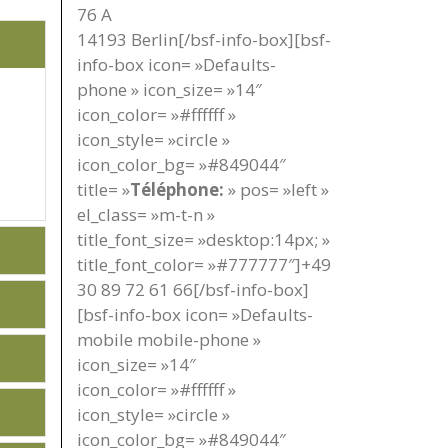
76 A
14193 Berlin[/bsf-info-box][bsf-
info-box icon= »Defaults-
phone » icon_size= »14″
icon_color= »#ffffff »
icon_style= »circle »
icon_color_bg= »#849044″
title= »
Téléphone:
» pos= »left »
el_class= »m-t-n »
title_font_size= »desktop:14px; »
title_font_color= »#777777″]+49
30 89 72 61 66[/bsf-info-box]
[bsf-info-box icon= »Defaults-
mobile mobile-phone »
icon_size= »14″
icon_color= »#ffffff »
icon_style= »circle »
icon_color_bg= »#849044″